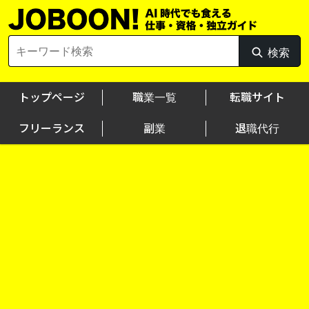
Skip
to
content
Search
検索
検
for:
索
トップページ
職業一覧
転職サイト
フリーランス
副業
退職代行