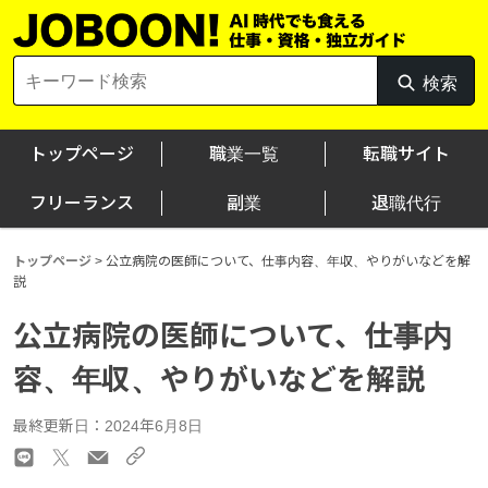
Skip
to
content
Search
検索
検
for:
索
トップページ
職業一覧
転職サイト
フリーランス
副業
退職代行
トップページ
>
公立病院の医師について、仕事内容、年収、やりがいなどを解
説
公立病院の医師について、仕事内
容、年収、やりがいなどを解説
最終更新日：2024年6月8日