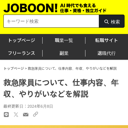
Skip
to
content
Search
検索
検
for:
索
トップページ
職業一覧
転職サイト
フリーランス
副業
退職代行
トップページ
>
救急隊員について、仕事内容、年収、やりがいなどを解説
救急隊員について、仕事内容、年
収、やりがいなどを解説
最終更新日：2024年6月8日