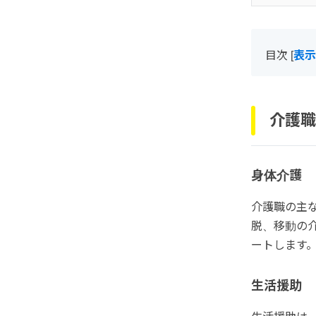
目次
[
表示
介護職
身体介護
介護職の主
脱、移動の
ートします
生活援助