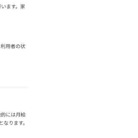
行います。家
や利用者の状
般的には月給
度となります。