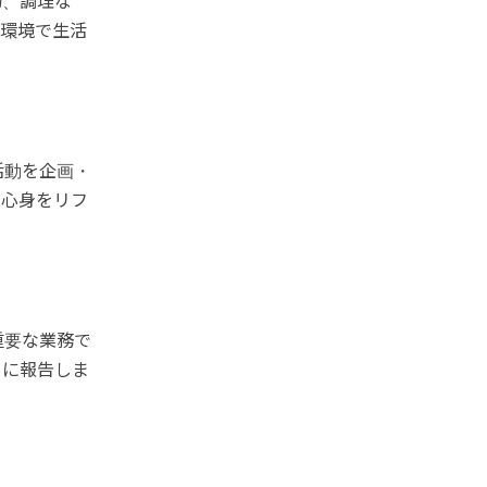
物、調理な
な環境で生活
活動を企画・
ら心身をリフ
重要な業務で
フに報告しま