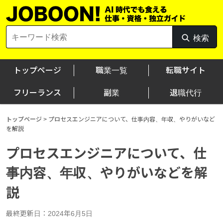
Skip
to
content
Search
検索
検
for:
索
トップページ
職業一覧
転職サイト
フリーランス
副業
退職代行
トップページ
>
プロセスエンジニアについて、仕事内容、年収、やりがいなど
を解説
プロセスエンジニアについて、仕
事内容、年収、やりがいなどを解
説
最終更新日：2024年6月5日