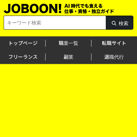
Skip
to
content
Search
検索
検
for:
索
トップページ
職業一覧
転職サイト
フリーランス
副業
退職代行