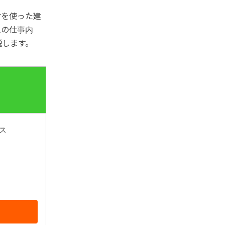
材を使った建
工の仕事内
説します。
ス