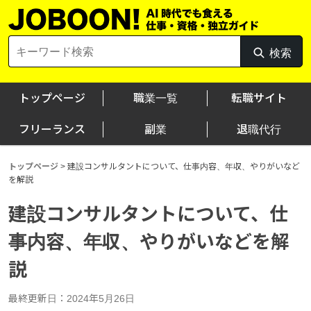
Skip
to
content
Search
検索
検
for:
索
トップページ
職業一覧
転職サイト
フリーランス
副業
退職代行
トップページ
>
建設コンサルタントについて、仕事内容、年収、やりがいなど
を解説
建設コンサルタントについて、仕
事内容、年収、やりがいなどを解
説
最終更新日：2024年5月26日