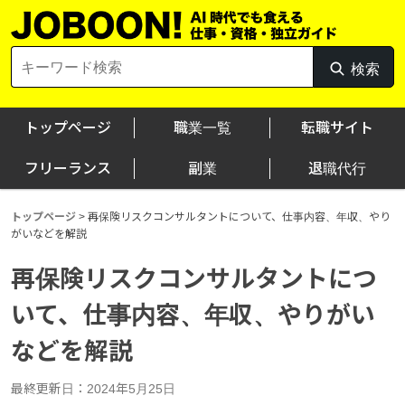
Skip
to
content
Search
検索
検
for:
索
トップページ
職業一覧
転職サイト
フリーランス
副業
退職代行
トップページ
>
再保険リスクコンサルタントについて、仕事内容、年収、やり
がいなどを解説
再保険リスクコンサルタントにつ
いて、仕事内容、年収、やりがい
などを解説
最終更新日：2024年5月25日