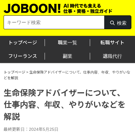
Skip
to
content
Search
検索
検
for:
索
トップページ
職業一覧
転職サイト
フリーランス
副業
退職代行
トップページ
>
生命保険アドバイザーについて、仕事内容、年収、やりがいな
どを解説
生命保険アドバイザーについて、
仕事内容、年収、やりがいなどを
解説
最終更新日：2024年5月25日