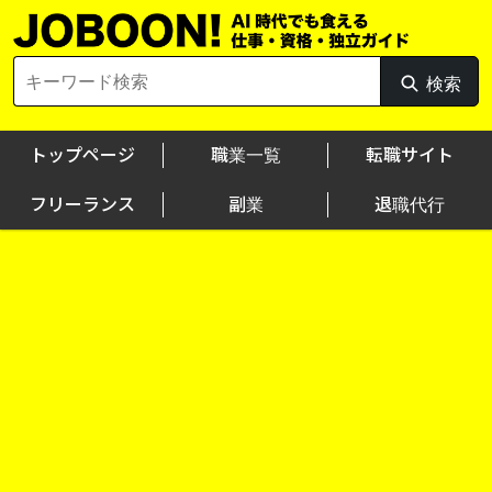
Skip
to
content
Search
検索
検
for:
索
トップページ
職業一覧
転職サイト
フリーランス
副業
退職代行