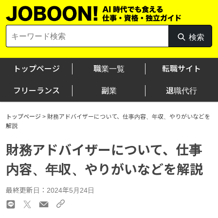
Skip
to
content
Search
検索
検
for:
索
トップページ
職業一覧
転職サイト
フリーランス
副業
退職代行
トップページ
>
財務アドバイザーについて、仕事内容、年収、やりがいなどを
解説
財務アドバイザーについて、仕事
内容、年収、やりがいなどを解説
最終更新日：2024年5月24日