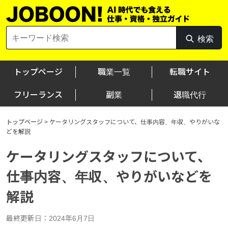
Skip
to
content
Search
検索
検
for:
索
トップページ
職業一覧
転職サイト
フリーランス
副業
退職代行
トップページ
>
ケータリングスタッフについて、仕事内容、年収、やりがいな
どを解説
ケータリングスタッフについて、
仕事内容、年収、やりがいなどを
解説
最終更新日：2024年6月7日