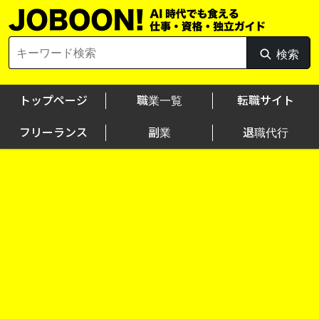
Skip
to
content
Search
検索
検
for:
索
トップページ
職業一覧
転職サイト
フリーランス
副業
退職代行