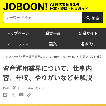
Skip
to
content
Search
検索
検
for:
索
トップページ
職業一覧
転職サイト
フリーランス
副業
退職代行
トップページ
>
資産運用業界について、仕事内容、年収、やりがいなどを解説
資産運用業界について、仕事内
容、年収、やりがいなどを解説
最終更新日：2024年5月25日