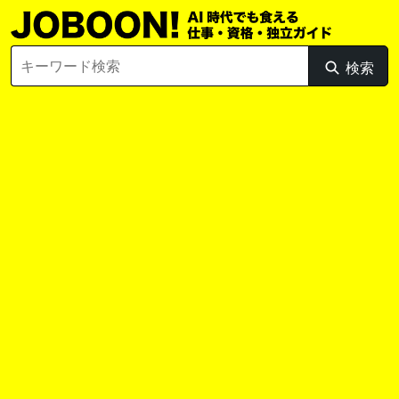
Skip
to
content
Search
検索
検
for:
索