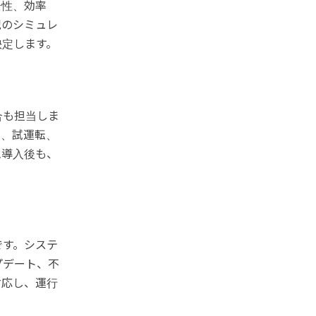
全性、効率
況のシミュレ
決定します。
合も担当しま
定、試運転、
ム導入後も、
。
です。システ
プデート、不
対応し、運行