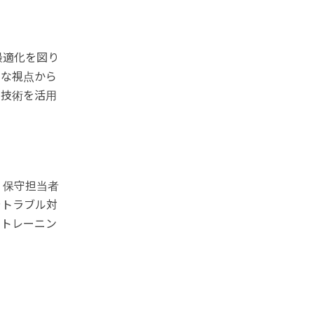
最適化を図り
々な視点から
I技術を活用
、保守担当者
やトラブル対
。トレーニン