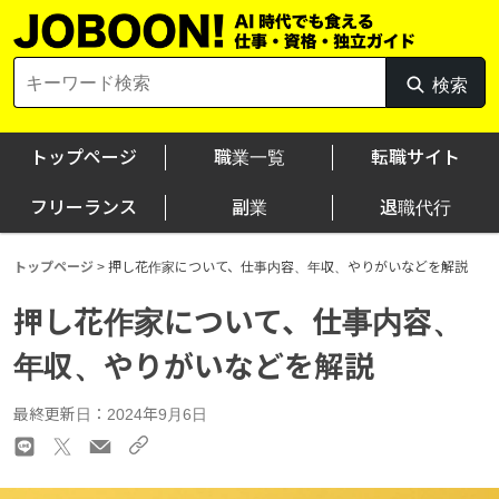
Skip
to
content
Search
検索
検
for:
索
トップページ
職業一覧
転職サイト
フリーランス
副業
退職代行
トップページ
>
押し花作家について、仕事内容、年収、やりがいなどを解説
押し花作家について、仕事内容、
年収、やりがいなどを解説
最終更新日：2024年9月6日