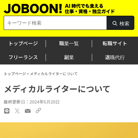
Skip
to
content
Search
検索
検
for:
索
トップページ
職業一覧
転職サイト
フリーランス
副業
退職代行
トップページ
>
メディカルライターについて
メディカルライターについて
最終更新日：2024年5月20日