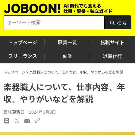
Skip
to
content
Search
検索
検
for:
索
トップページ
職業一覧
転職サイト
フリーランス
副業
退職代行
トップページ
>
楽器職人について、仕事内容、年収、やりがいなどを解説
楽器職人について、仕事内容、年
収、やりがいなどを解説
最終更新日：2024年6月9日