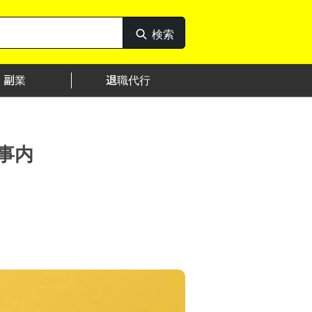
検索
検
索
副業
退職代行
事内