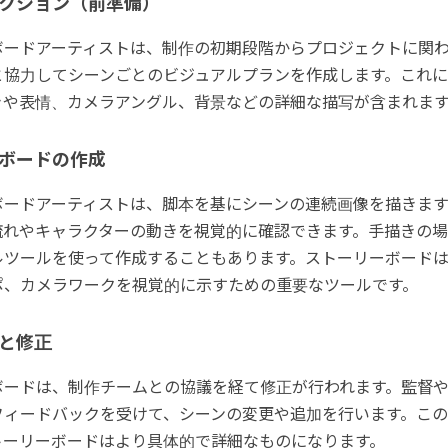
クション（前準備）
ボードアーティストは、制作の初期段階からプロジェクトに関
と協力してシーンごとのビジュアルプランを作成します。これ
きや表情、カメラアングル、背景などの詳細な描写が含まれま
ボードの作成
ボードアーティストは、脚本を基にシーンの連続画像を描きます
流れやキャラクターの動きを視覚的に確認できます。手描きの
ルツールを使って作成することもあります。ストーリーボード
ポ、カメラワークを視覚的に示すための重要なツールです。
と修正
ボードは、制作チームとの協議を経て修正が行われます。監督
フィードバックを受けて、シーンの変更や追加を行います。こ
トーリーボードはより具体的で詳細なものになります。