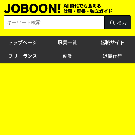
Skip
to
content
Search
検索
検
for:
索
トップページ
職業一覧
転職サイト
フリーランス
副業
退職代行